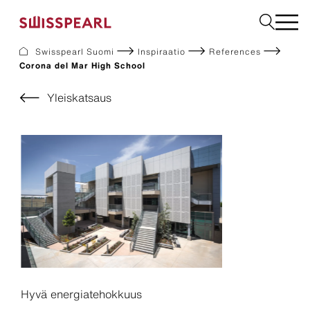
Swisspearl Suomi
Inspiraatio
References
Corona del Mar High School
Julkisivulevyt
Rakennuslevyt
Yleiskatsaus
Sisätilalevyt
Ladattavat dokumentit
Meistä
Palvelut
Inspiraatio
Kestävä kehitys
Hyvä energiatehokkuus