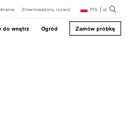
obrania
Zrównoważony rozwój
POL
pl
y do wnętrz
Ogród
Zamów próbkę