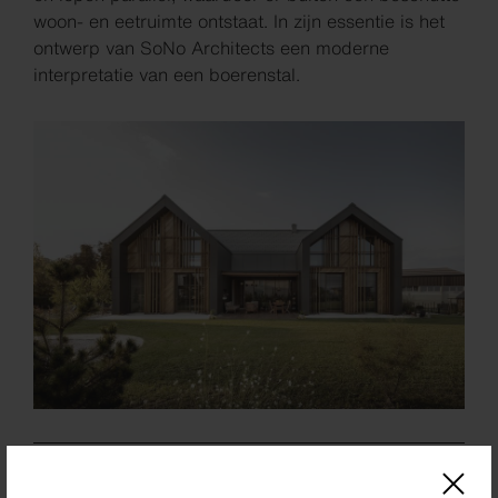
woon- en eetruimte ontstaat. In zijn essentie is het
ontwerp van SoNo Architects een moderne
interpretatie van een boerenstal.
Location