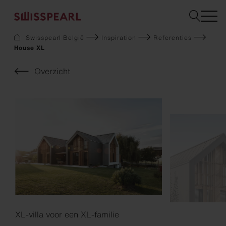
Swisspearl België
Inspiration
Referenties
House XL
Gevel
Dak
Overzicht
Bouw
Interieur
Downloads
Bedrijf
Services
Inspiration
Staal bestellen
Duurzaamheid
XL-villa voor een XL-familie