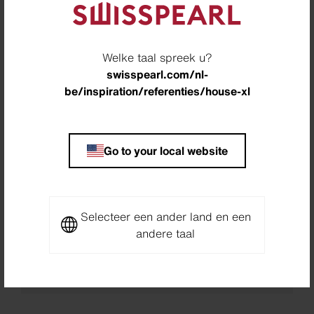
Leskovec pri Krškem, Slovenië
Architect
Welke taal spreek u?
SONO ARHITEKTI, Ljubljana, Slovenië
swisspearl.com/nl-
be/inspiration/referenties/house-xl
Partner
Tesarstvo, Cerklje na Gorenjskem , Slovenië
Photographer
Go to your local website
Meraner & Hauser OHG/SNC, Bozen, Italië
Downloads
Selecteer een ander land en een
andere taal
Project Sheet House XL
PDF
4,4 MB