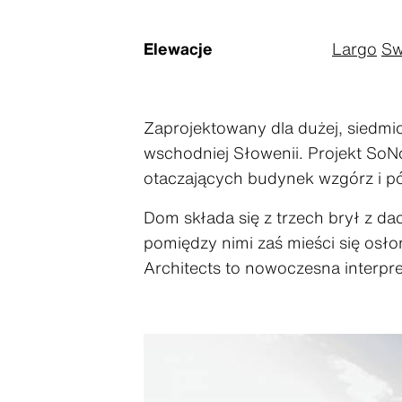
Elewacje
Largo
Sw
Zaprojektowany dla dużej, siedmi
wschodniej Słowenii. Projekt SoN
otaczających budynek wzgórz i pó
Dom składa się z trzech brył z d
pomiędzy nimi zaś mieści się osło
Architects to nowoczesna interpret