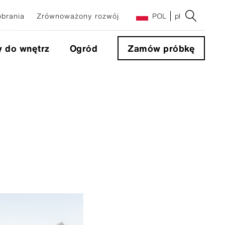
obrania
Zrównoważony rozwój
POL
pl
y do wnętrz
Ogród
Zamów próbkę