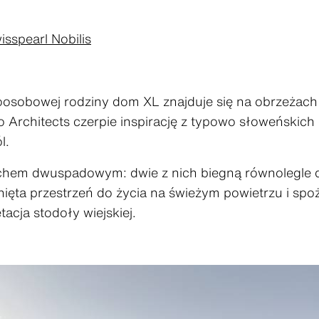
isspearl Nobilis
oosobowej rodziny dom XL znajduje się na obrzeżach 
o Architects czerpie inspirację z typowo słoweńskic
l.
achem dwuspadowym: dwie z nich biegną równolegle do 
nięta przestrzeń do życia na świeżym powietrzu i sp
acja stodoły wiejskiej.