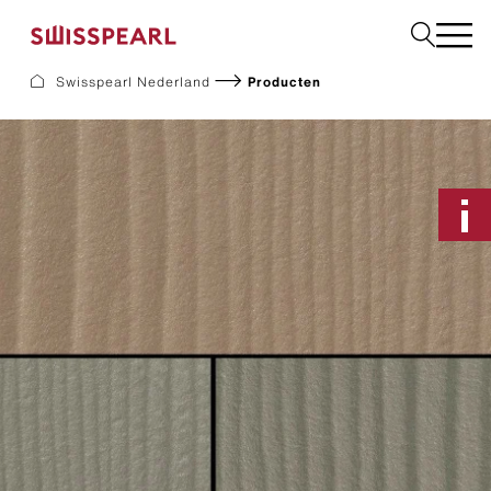
Selecteer
Swisspearl Nederland
Producten
Gevel
Dak
Bouw
Interieur
Downloads
Bedrijf
Services
Inspiratie
Monster aanvragen
Duurzaamheid