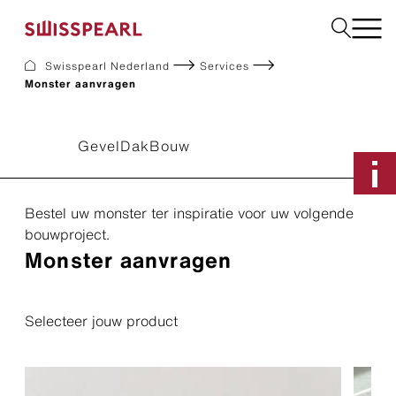
Swisspearl Nederland
Services
Monster aanvragen
Gevel
Dak
Bouw
Gevel
Dak
Bouw
Interieur
Downloads
Bestel uw monster ter inspiratie voor uw volgende
bouwproject.
Monster aanvragen
Bedrijf
Services
Inspiratie
Monster aanvragen
Selecteer jouw product
Duurzaamheid