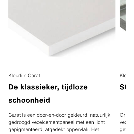
Kleurlijn Carat
Kleurl
De klassieker, tijdloze
Stru
schoonheid
Carat is een door-en-door gekleurd, natuurlijk
Gravia
gedroogd vezelcementpaneel met een licht
vezelc
gepigmenteerd, afgedekt oppervlak. Het
gefre