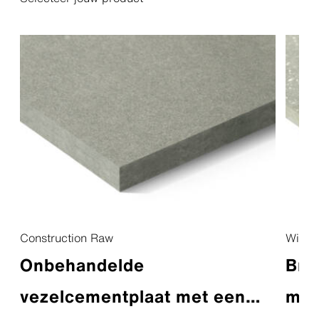
Construction Raw
Winds
Onbehandelde
Bra
vezelcementplaat met een
me