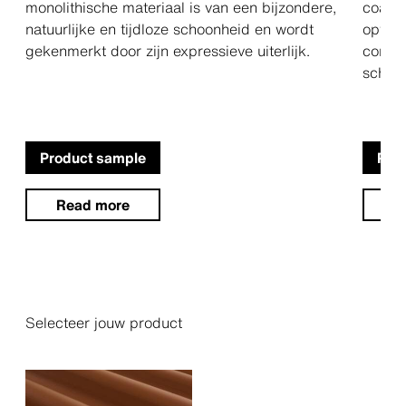
monolithische materiaal is van een bijzondere,
coatin
natuurlijke en tijdloze schoonheid en wordt
opvall
gekenmerkt door zijn expressieve uiterlijk.
contra
schad
Product sample
Pro
Read more
R
Selecteer jouw product