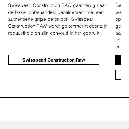
authentieke grijze tint
Swisspearl Construction RAW gaat terug naar
De Wi
de basis: onbehandeld vezelcement met een
water
authentieke grijze betonlook. Swisspearl
opbou
Construction RAW wordt gekenmerkt door zijn
gevelc
robuustheid en zijn eenvoud in het gebruik.
aan d
scherm
en con
Swisspearl Construction Raw