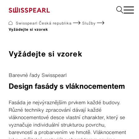
Swisspearl Česká republika
Služby
Vyžádejte si vzorek
Fasády
Střechy
Konstrukční desky
Vyžádejte si vzorek
Vyžádejte si vzorek
Barevné řady Swisspearl
Design fasády s vláknocementem
Společnost
Služby
Inspirace
Ke stažení
Fasáda je nejvýraznějším prvkem každé budovy.
Swisspearl a udržitelnost
Různé techniky zpracování dávají každé
Kariéra
vláknocementové desce vlastní charakter, který se
vyznačuje individuální strukturou povrchu,
barevností a probarvením ve hmotě. Vláknocement