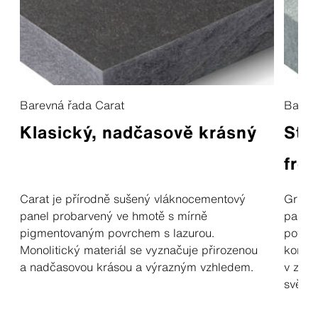
Barevná řada Carat
Barevn
Klasický, nadčasově krásný
Str
fré
Carat je přírodně sušený vláknocementový
Gravia
panel probarvený ve hmotě s mírně
panel 
pigmentovaným povrchem s lazurou.
povrch
Monolitický materiál se vyznačuje přirozenou
kontra
a nadčasovou krásou a výrazným vzhledem.
v závi
světle.