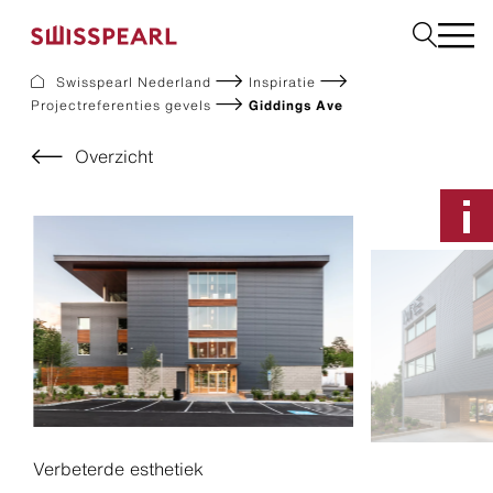
Swisspearl Nederland
Inspiratie
Projectreferenties gevels
Giddings Ave
Gevel
Dak
Overzicht
Bouw
Interieur
Downloads
Bedrijf
Services
Inspiratie
Monster aanvragen
Duurzaamheid
Verbeterde esthetiek