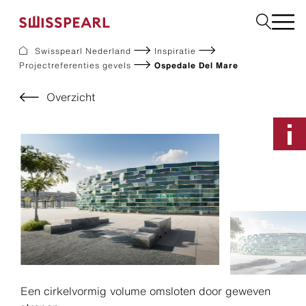
Swisspearl Nederland
Inspiratie
Projectreferenties gevels
Ospedale Del Mare
Gevel
Dak
Overzicht
Bouw
Interieur
Downloads
Bedrijf
Services
Inspiratie
Monster aanvragen
Duurzaamheid
Een cirkelvormig volume omsloten door geweven