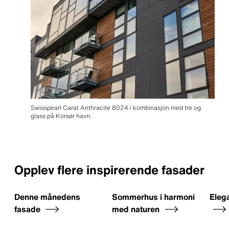
Swisspearl Carat Anthracite 8024 i kombinasjon med tre og
glass på Korsør havn.
Opplev flere inspirerende fasader
Denne månedens
Sommerhus i harmoni
Elega
fasade
med naturen