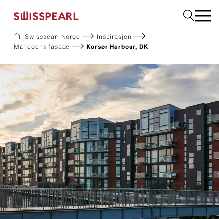
Swisspearl Norge
Inspirasjon
Månedens fasade
Korsør Harbour, DK
Fasade
Tak
Bygningsplater
Interiør
Bestill produktprøver
Om oss
Rådgivning
Inspirasjon
Nedlastninger og dokumentasjon
Bærekraft