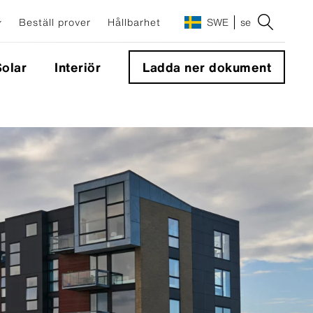
Beställ prover
Hållbarhet
SWE
se
olar
Interiör
Ladda ner dokument
Integrerade solpaneler fasad
Sunskin Facade Lap
Sunskin Facade Flat