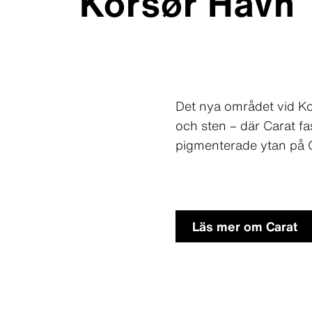
Korsør Havn
Det nya området vid K
och sten – där Carat f
pigmenterade ytan på Ca
Läs mer om Carat