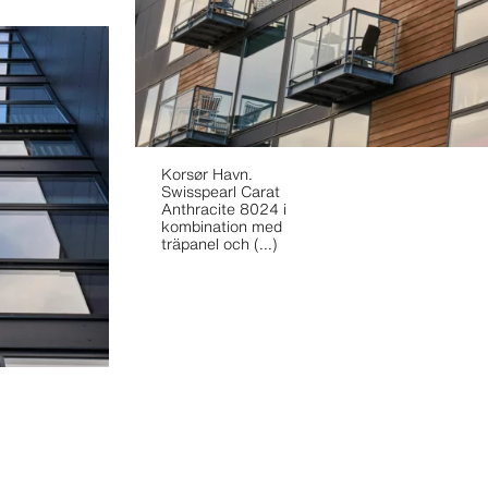
Korsør Havn.
Swisspearl Carat
Anthracite 8024 i
kombination med
träpanel och
(...)