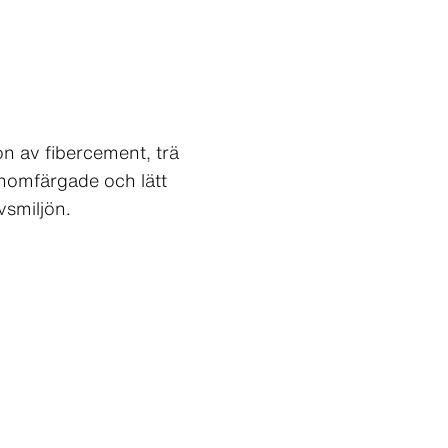
n av fibercement, trä
enomfärgade och lätt
vsmiljön.