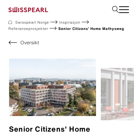
Swisspearl Norge
Inspirasjon
Referanseprosjekter
Senior Citizens' Home Mathysweg
Fasade
Tak
Oversikt
Bygningsplater
Interiør
Bestill produktprøver
Om oss
Rådgivning
Inspirasjon
Nedlastninger og dokumentasjon
Bærekraft
Senior Citizens' Home