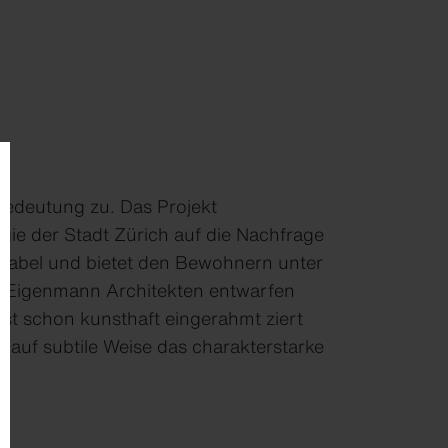
Bedeutung zu. Das Projekt
gie der Stadt Zürich auf die Nachfrage
tabel und bietet den Bewohnern unter
er Eigenmann Architekten entwarfen
st schon kunsthaft eingerahmt ziert
 auf subtile Weise das charakterstarke