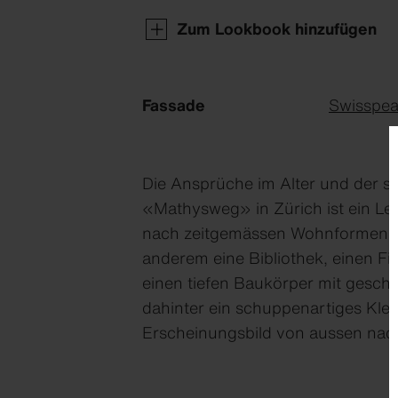
Zum Lookbook hinzufügen
Fassade
Swisspear
Die Ansprüche im Alter und der s
«Mathysweg» in Zürich ist ein Leu
nach zeitgemässen Wohnformen im 
anderem eine Bibliothek, einen F
einen tiefen Baukörper mit gesch
dahinter ein schuppenartiges Klei
Erscheinungsbild von aussen nac