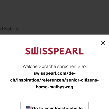
l Nobilis
ogenannten dritten Altersetappe nehmen laufend an 
chtturmprojekt und reagiert im Zuge der Altersstrate
Alter. Das Alterszentrum ist grosszügig und komfor
Welche Sprache sprechen Sie?
itnessraum sowie einen Coiffeursalon. Allemann Bau
swisspearl.com/de-
ossweisem versetztem Raster aus Betonelementen. Fa
ch/inspiration/referenzen/senior-citizens-
d aus dunkelrotem Fassadenschiefer und transportiert
home-mathysweg
h innen.
Go to your local website