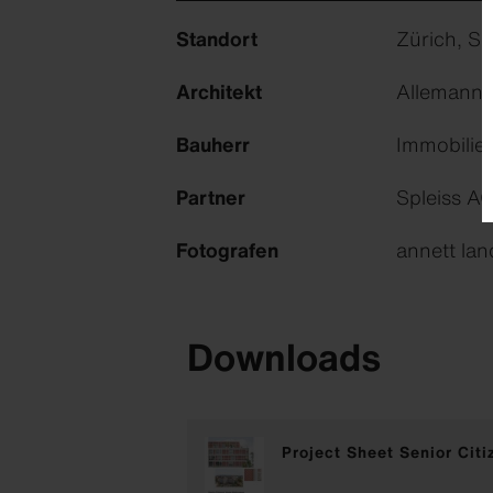
Standort
Zürich, S
Architekt
Allemann 
Bauherr
Immobilien
Partner
Spleiss A
Fotografen
annett lan
Downloads
Project Sheet Senior Ci