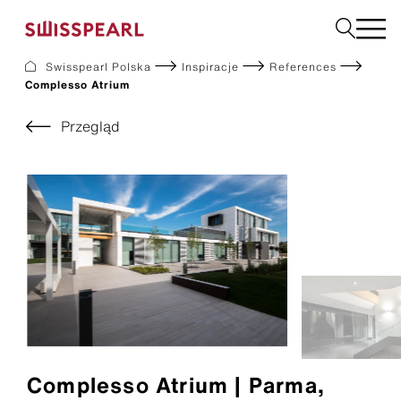
Swisspearl Polska
Inspiracje
References
Complesso Atrium
Elewacje
Dachy
Przegląd
Płyty użytkowe
Płyty do wnętrz
Ogród
Zamów próbkę
O nas
Usługi
Inspiracje
Do pobrania
Zrównoważony rozwój
Complesso Atrium | Parma,