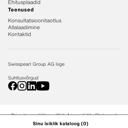
Ehitusplaadid
Teenused
Konsultatsioonitaotlus
Allalaadimine
Kontaktid
Swisspearl Group AG liige
Suhtlusvõrgud
Privaatsuspoliitika
Web Accessibility Statement
Küpsiste seaded
Sinu isiklik kataloog (
0
)