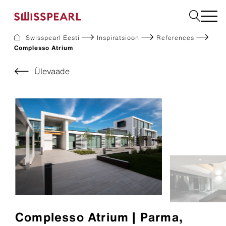
Swisspearl Eesti
Inspiratsioon
References
Complesso Atrium
Fassaadikatted
Katusekatted
Ülevaade
Ehitusplaadid
Interjöör
Allalaadimine
Ettevõte
Teenused
Inspiratsioon
Jätkusuutlikkus
Complesso Atrium | Parma,