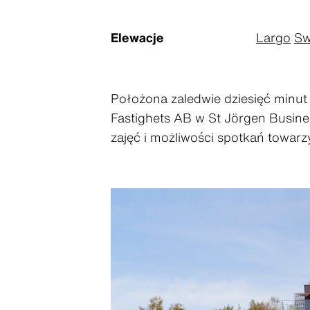
Elewacje
Largo
Sw
Położona zaledwie dziesięć minu
Fastighets AB w St Jörgen Busin
zajęć i możliwości spotkań towarz