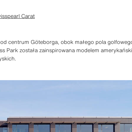
isspearl Carat
t od centrum Göteborga, obok małego pola golfoweg
ess Park została zainspirowana modelem amerykański
yskich.