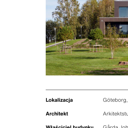
Lokalizacja
Göteborg,
Architekt
Arkitekts
Właściciel budynku
Gårda Joh