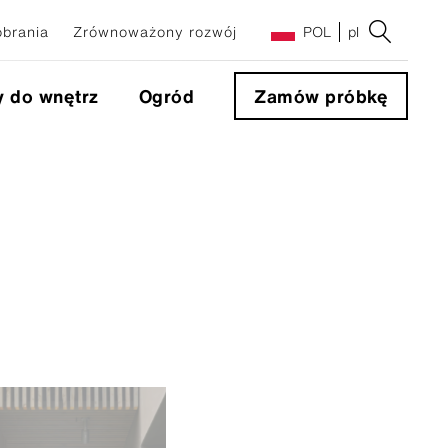
obrania
Zrównoważony rozwój
POL
pl
y do wnętrz
Ogród
Zamów próbkę