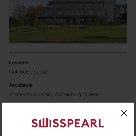
Location
Göteborg, Suède
Architecte
Arkitektstudion AB, Gothenburg, Suède
Builder
Gårda Johan Fastighets AB, Gothenburg, Suède
Partner