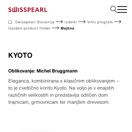
Swisspearl Slovenija
Izdelki
Vrtni program
Garden product finder
Majhna
Fasadne Plošče
Strešne Kritine
Vrtni program
KYOTO
Naroči vzorec
Oblikovanje: Michel Bruggmann
Podjetje
Eleganca, kombinirana s klasičnim oblikovanjem –
Storitve
to je cvetlično korito Kyoto. Na voljo je v enajstih
Aktualno
različnih velikostih in predstavlja odličen dom
Prenosi
Trajnost
trajnicam, grmovnicam ter manjšim drevesom.