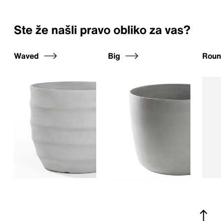
Ste že našli pravo obliko za vas?
Waved
Big
Rou