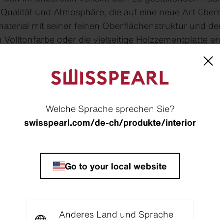
 Qualität und Atmosphäre, die auf eine neue Art über
terial mit seiner feinen Oberflächenstruktur und der
Volltonfarbe oder die vielseitige Holzzementplatte er
trum an Gestaltungsspielraum. Zudem sind sie aufgru
 physikalischen Eigenschaften äusserst widerstandsfäh
tflammbar, also langlebig, zuverlässig und problemlo
atten eignen sich auch zur Verbesserung der Raumak
tionsgrad kann durch den Einsatz von schallabsorbi
Welche Sprache sprechen Sie?
ssert werden.
swisspearl.com/de-ch/produkte/interior
Go to your local website
Anderes Land und Sprache
icher
Schalldämmend
Archit