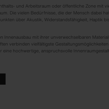
ndapress R-Color
nthalts- und Arbeitsraum oder öffentliche Zone mit vi
l Terra
um. Die vielen Bedürfnisse, die der Mensch dabei hat
l Planea
unkten über Akustik, Widerstandsfähigkeit, Haptik bis
l Patina Original NXT
rl Patina Rough NXT
l Patina Structure NXT
n Innenausbau mit ihrer unverwechselbaren Materiali
ten verbinden vielfältigste Gestaltungsmöglichkeiten
r eine hochwertige, anspruchsvolle Innenraumgestal
loadcenter
loadcenter
loadcenter
loadcenter
loadcenter
Kontakt
Kontakt
Kontakt
Kontakt
Kontakt