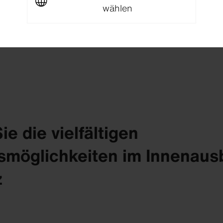
wählen
insp
e die vielfältigen
möglichkeiten im Innenaus
z