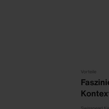
Vorteile
Faszin
Kontex
Swisspearl fü