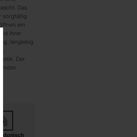
rascht. Das
 sorgfältig
öffnen ein
nd ihrer
ig, langlebig
s.
ustik. Der
erenden
ektonisch