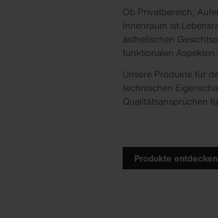
Nobilis O
Ob Privatbereich, Aufe
Swisspear
Innenraum ist Lebensra
Swisspear
ästhetischen Gesichtsp
Swisspear
Swisspea
funktionalen Aspekten.
Swisspear
Unsere Produkte für de
technischen Eigenschaf
Qualitätsansprüchen fü
Produkte entdecken
Produktübersicht
Produktübersicht
Produktübersicht
Produktübersicht
Produktübersicht
Down
Down
Down
Down
Down