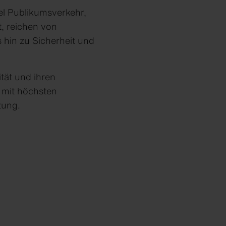
el Publikumsverkehr,
, reichen von
 hin zu Sicherheit und
tät und ihren
 mit höchsten
tung.
Solar-News bestellen
Werkzeitschrift ARCH
Werkzeitschrift ARCH
Werkzeitschrift ARCH
Werkzeitschrift ARCH