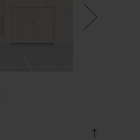
Weinfelden, Schweiz
t
Security Center 