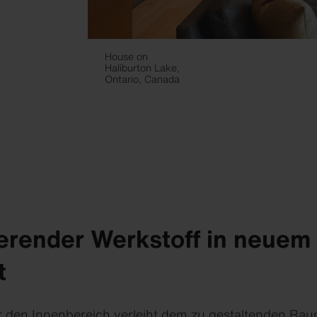
House on
Haliburton Lake,
Ontario, Canada
ierender Werkstoff in neuem
t
r den Innenbereich verleiht dem zu gestaltenden Rau