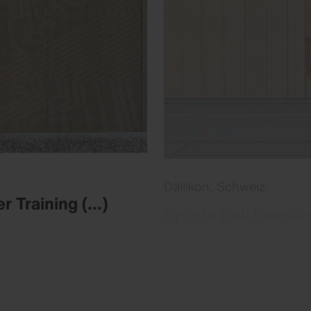
Dällikon, Schweiz
er Training
(...)
Sports Hall Leepün