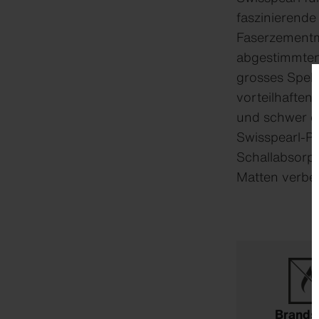
faszinierende
Faserzementma
abgestimmten 
grosses Spek
vorteilhaften
und schwer en
Swisspearl-Pl
Schallabsorp
Matten verbe
Brands