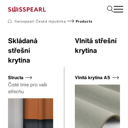
Swisspearl Česká republika
Products
Fasády
Střechy
Skládaná
Vlnitá střešní
Konstrukční desky
střešní
krytina
Vyžádejte si vzorek
krytina
Structa
Vlnitá krytina A5
Společnost
Služby
Čisté linie pro vaši
Inspirace
střechu
Ke stažení
Swisspearl a udržitelnost
Kariéra