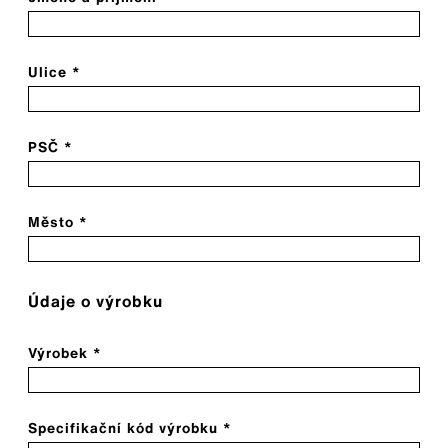
Ulice *
PSČ *
Město *
Údaje o výrobku
Výrobek *
Specifikační kód výrobku *