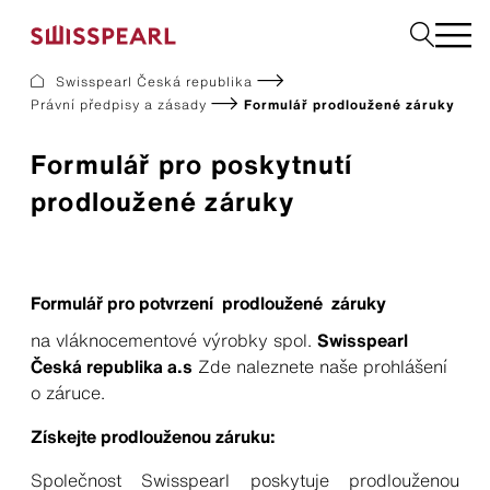
Swisspearl Česká republika
Právní předpisy a zásady
Formulář prodloužené záruky
Fasády
Střechy
Formulář pro poskytnutí
Konstrukční desky
prodloužené záruky
Vyžádejte si vzorek
Společnost
Formulář pro potvrzení prodloužené záruky
Služby
Inspirace
na vláknocementové výrobky spol.
Swisspearl
Ke stažení
Česká republika a.s
Zde naleznete naše prohlášení
Swisspearl a udržitelnost
o záruce.
Kariéra
Získejte prodlouženou záruku:
Společnost Swisspearl poskytuje prodlouženou