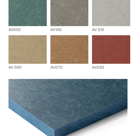
AV050
AV100
AV 010
AV 000
AV070
AV030