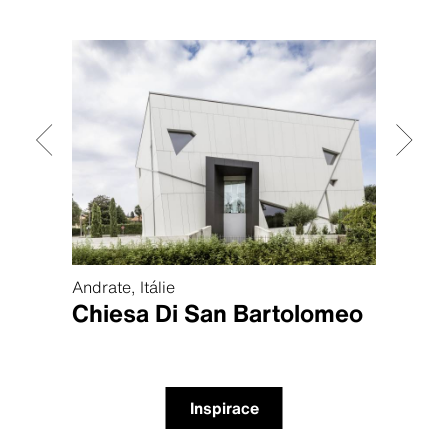
a
Andrate, Itálie
Chicag
ake
Chiesa Di San Bartolomeo
Mox
Inspirace