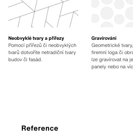
Neobvyklé tvary a přířezy
Gravírování
Pomocí přířezů či neobvyklých
Geometrické tvary,
tvarů dotvoříte netradiční tvary
firemní loga či ob
budov či fasád.
lze gravírovat na j
panely nebo na víc
Reference