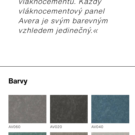
vláknocementu. Každý
vláknocementový panel
Avera je svým barevným
vzhledem jedinečný.«
Barvy
AV060
AV020
AV040