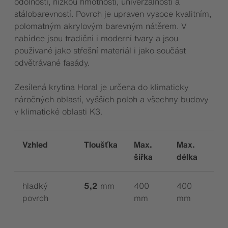
odolností, nízkou hmotností, univerzálností a
stálobarevností. Povrch je upraven vysoce kvalitním,
polomatným akrylovým barevným nátěrem. V
nabídce jsou tradiční i moderní tvary a jsou
používané jako střešní materiál i jako součást
odvětrávané fasády.
Zesílená krytina Horal je určena do klimaticky
náročných oblastí, vyšších poloh a všechny budovy
v klimatické oblasti K3.
Vzhled
Tloušťka
Max.
Max.
šířka
délka
hladký
5,2
mm
400
400
povrch
mm
mm