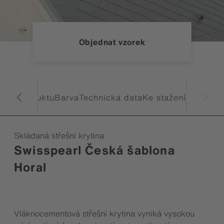
Objednat vzorek
ce o produktu
Barva
Technická data
Ke stažení
Skládaná střešní krytina
Swisspearl Česká šablona
Horal
Vláknocementová střešní krytina vyniká vysokou