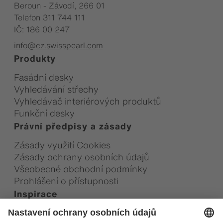
Beroun - Závodí, 266 01
Telefon 311 744 111
IČ: 186 00 247
info@cz.swisspearl.com
Produkty
Fasádní desky
Vyhledávání střechy
Vyhledávač interiérových produktů
Funkční desky
Právní předpisy a zásady
Zásady využití Cookies
Zásady ochrany osobních údajů
Všeobecné obchodní podmínky
Prohlášení o přístupnosti
Inspirace
Reference