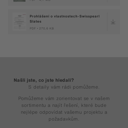
Prohlášení o vlastnostech-Swisspearl
Slates
PDF
270,6 KB
Našli jste, co jste hledali?
S detaily vám rádi pomůžeme.
Pomůžeme vám zorientovat se v našem
sortimentu a najít řešení, které bude
nejlépe odpovídat vašemu projektu a
požadavkům.