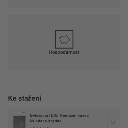
Hospodárnost
Ke stažení
Swisspearl DIM-Montazni navod-
Skladana krytina
PDF
4,7 MB