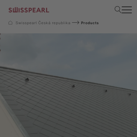
Swisspearl Česká republika
Products
Fasády
Střechy
Konstrukční desky
Vyžádejte si vzorek
Společnost
Služby
Inspirace
Ke stažení
Swisspearl a udržitelnost
Kariéra