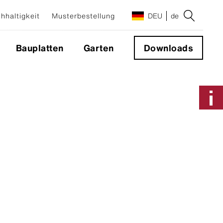
hhaltigkeit
Musterbestellung
DEU
de
Bauplatten
Garten
Downloads
Anwendungen & Systeme
Fassadensystem
Sichtbare Befestigung
Nicht sichtbare Befestigung
Geschlossene Ecke 90°