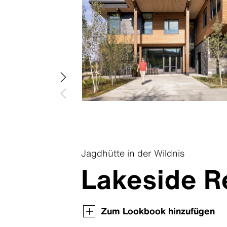
Swisspearl Terra
Swisspearl Vintago
Swisspearl Zenor
Jagdhütte in der Wildnis
Lakeside Re
Produktübersicht
Produktübersicht
Produktübersicht
Produktübersicht
Produktübersicht
Produktübersicht
Zum Lookbook hinzufügen