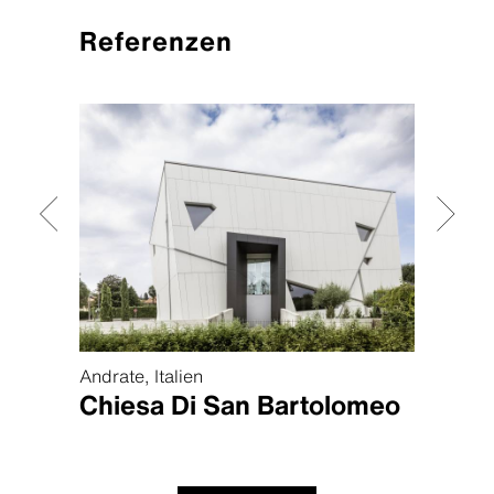
Referenzen
Andrate, Italien
Chicag
ake
Chiesa Di San Bartolomeo
Mox