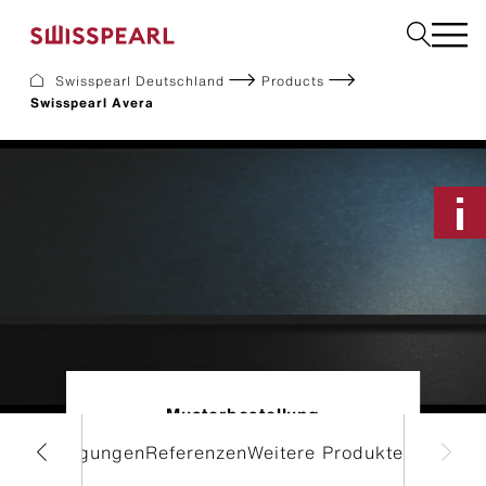
Swisspearl Deutschland
Products
Swisspearl Avera
Fassade
Dach
Solar
Innenausbau
Bauplatten
Garten
Downloads
Services
Unternehmen
Inspiration
Musterbestellung
Nachhaltigkeit
ialanfertigungen
Referenzen
Weitere Produkte
Musterbestellung