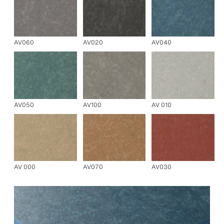
AV060
AV020
AV040
AV050
AV100
AV 010
AV 000
AV070
AV030