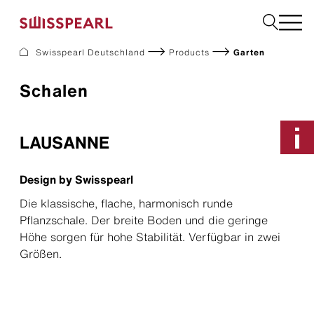
Swisspearl Deutschland
Products
Garten
Fassade
Schalen
Dach
Solar
Innenausbau
LAUSANNE
Bauplatten
Garten
Design by Swisspearl
Downloads
Die klassische, flache, harmonisch runde
Pflanzschale. Der breite Boden und die geringe
Höhe sorgen für hohe Stabilität. Verfügbar in zwei
Services
Größen.
Unternehmen
Inspiration
Nachhaltigkeit
Musterbestellung