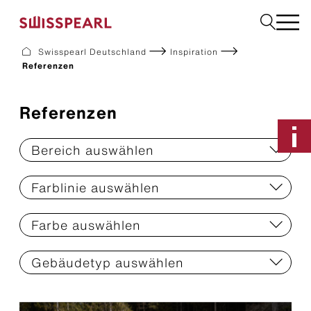
Swisspearl Deutschland
Inspiration
Referenzen
Fassade
Dach
Solar
Referenzen
Innenausbau
Bauplatten
Bereich auswählen
Garten
Downloads
Farblinie auswählen
Farbe auswählen
Services
Unternehmen
Das Dach mit einer
Gebäudetyp auswählen
Inspiration
Nachhaltigkeit
monolithischen Designvision
Musterbestellung
Tectolit steht für eine