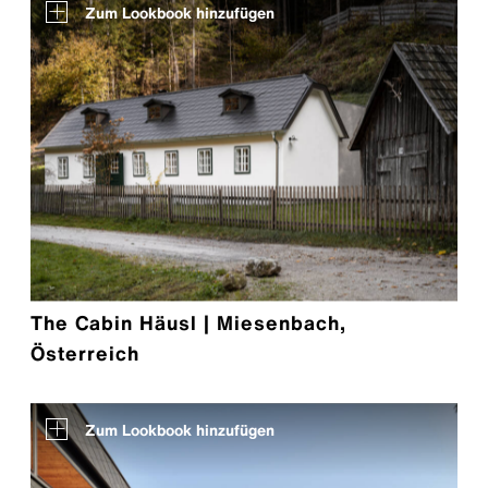
Zum Lookbook hinzufügen
puristisch‑monolithische Gestaltung –
reduziert im Ausdruck, präzise in Form
und Ausführung.
Für harmonische, durchgängige
Gebäudehüllen von Dach bis Fassade –
effizient realisiert.
Mehr erfahren
The Cabin Häusl | Miesenbach,
Österreich
Zum Lookbook hinzufügen