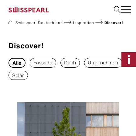
Swisspearl Deutschland
Inspiration
Discover!
Fassade
Dach
Discover!
Solar
Innenausbau
Bauplatten
Fassade
Dach
Unternehmen
Alle
Garten
Solar
Downloads
Services
Unternehmen
Inspiration
Nachhaltigkeit
Musterbestellung