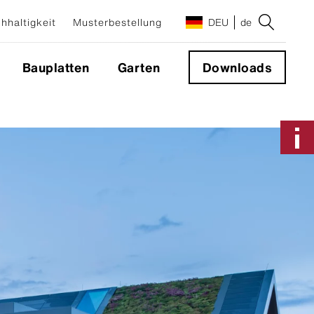
hhaltigkeit
Musterbestellung
DEU
de
Bauplatten
Garten
Downloads
Anwendungen & Systeme
Fassadensystem
Sichtbare Befestigung
Nicht sichtbare Befestigung
Geschlossene Ecke 90°