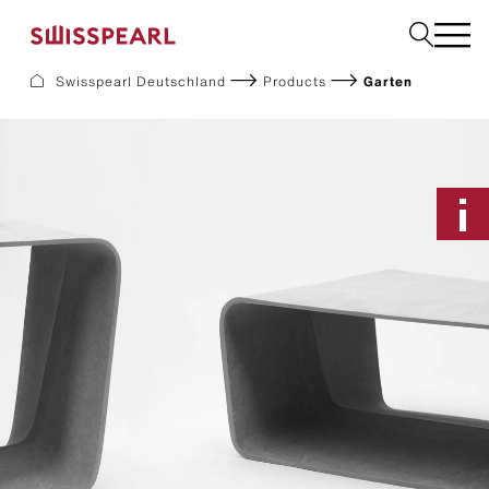
Swisspearl Deutschland
Products
Garten
Fassade
Dach
Solar
Innenausbau
Bauplatten
Garten
Downloads
Services
Unternehmen
Inspiration
Nachhaltigkeit
Musterbestellung