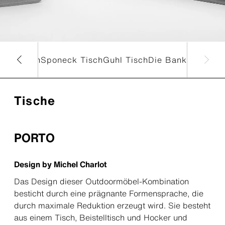
Ecal Tisch
Sponeck Tisch
Guhl Tisch
Die Bank
Tische
PORTO
Design by Michel Charlot
Das Design dieser Outdoormöbel-Kombination
besticht durch eine prägnante Formensprache, die
durch maximale Reduktion erzeugt wird. Sie besteht
aus einem Tisch, Beistelltisch und Hocker und