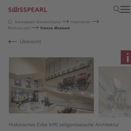
Swisspearl Deutschland
Inspiration
Referenzen
Vienna Museum
Fassade
Dach
Übersicht
Solar
Innenausbau
Bauplatten
Garten
Downloads
Services
Unternehmen
Inspiration
Nachhaltigkeit
Musterbestellung
Historisches Erbe trifft zeitgenössische Architektur