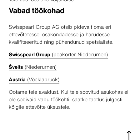
Vabad töökohad
Swisspearl Group AG otsib pidevalt oma eri
ettevõtetesse, osakondadesse ja harudesse
kvalifitseeritud ning pühendunud spetsialiste.
Swisspearl Group
(peakorter
Niederurnen
)
Šveits
(Niederurnen)
Austria
(Vöcklabruck)
Ootame teie avaldust. Kui teie soovitud asukohas ei
ole sobivaid vabu töökohti, saatke taotlus julgesti
kõigile ettevõtte üksustele.