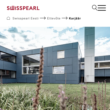
Swisspearl Eesti
Ettevõte
Karjäär
Fassaadikatted
Katusekatted
Ehitusplaadid
Interjöör
Allalaadimine
Ettevõte
Teenused
Inspiratsioon
Jätkusuutlikkus