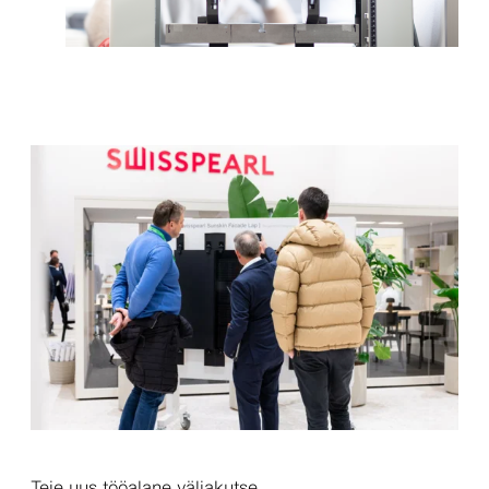
Teie uus tööalane väljakutse