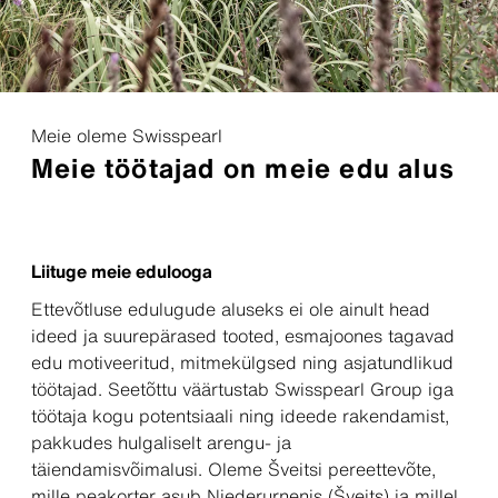
Meie oleme Swisspearl
Meie töötajad on meie edu alus
Liituge meie edulooga
Ettevõtluse edulugude aluseks ei ole ainult head
ideed ja suurepärased tooted, esmajoones tagavad
edu motiveeritud, mitmekülgsed ning asjatundlikud
töötajad. Seetõttu väärtustab Swisspearl Group iga
töötaja kogu potentsiaali ning ideede rakendamist,
pakkudes hulgaliselt arengu- ja
täiendamisvõimalusi. Oleme Šveitsi pereettevõte,
mille peakorter asub Niederurnenis (Šveits) ja millel