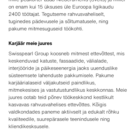
on enam kui 15 üksuses üle Euroopa ligikaudu
2400 töötajat. Tegutseme rahvusvaheliselt,
tuginedes pädevusele ja sõltumatusele, ning
pakume mitmesuguseid töökohti.
Karjäär meie juures
Swisspearl Group koosneb mitmest ettevõttest, mis
keskenduvad katuste, fassaadide, välialade,
interjööride ja päikeseenergia jaoks uuenduslike
süsteemsete lahenduste pakkumisele. Pakume
karjäärialaseid väljakutseid paindlikus,
mitmekesises ja vastutustundlikus keskkonnas. Meie
juures ootab teid põnev töökeskkond kestlikult
kasvavas rahvusvahelises ettevõttes. Kõigis
valdkondades paneme aktiivselt ja edukalt rõhku
kvaliteedile, suurepärasele teenindusele ning
kliendikesksusele.