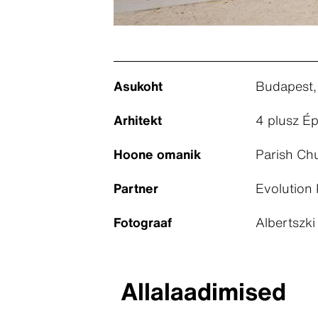
Asukoht
Budapest,
Arhitekt
4 plusz Ép
Hoone omanik
Parish Chu
Partner
Evolution 
Fotograaf
Albertszk
Allalaadimised