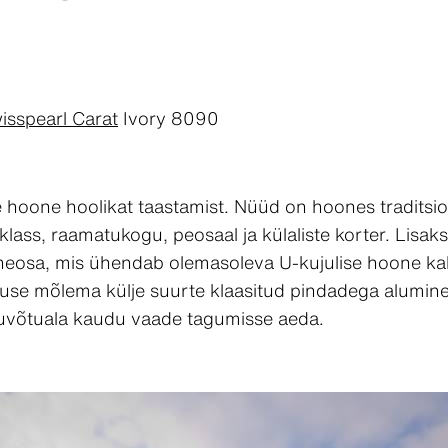
isspearl Carat
Ivory 8090
e hoone hoolikat taastamist. Nüüd on hoones tradits
lass, raamatukogu, peosaal ja külaliste korter. Lisak
neosa, mis ühendab olemasoleva U-kujulise hoone kaks
duse mõlema külje suurte klaasitud pindadega alumin
uvõtuala kaudu vaade tagumisse aeda.