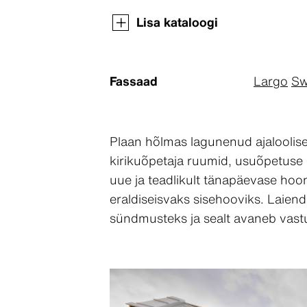
Lisa kataloogi
Fassaad
Largo
Sw
Plaan hõlmas lagunenud ajaloolis
kirikuõpetaja ruumid, usuõpetuse k
uue ja teadlikult tänapäevase hoo
eraldiseisvaks sisehooviks. Laien
sündmusteks ja sealt avaneb vast