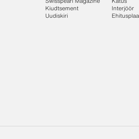
Swisspearl Magazine
Katus
Kiudtsement
Interjöör
Uudiskiri
Ehitusplaa