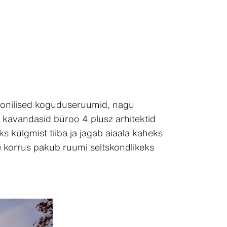
ioonilised koguduseruumid, nagu
s kavandasid büroo 4 plusz arhitektid
 külgmist tiiba ja jagab aiaala kaheks
e korrus pakub ruumi seltskondlikeks