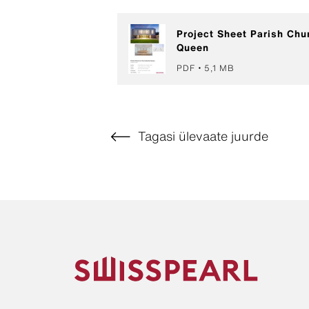
Project Sheet Parish Chur
Queen
PDF
5,1 MB
Tagasi ülevaate juurde