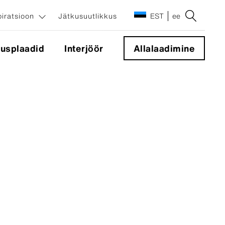
piratsioon
Jätkusuutlikkus
EST
ee
tusplaadid
Interjöör
Allalaadimine