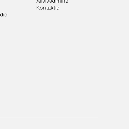
Allalaadimine
Kontaktid
did