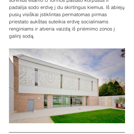
šoninius esamo U formos pastato korpusus ir
padalija sodo erdvę į du skirtingus kiemus. Iš abiejų
pusių visiškai įstiklintas permatomas pirmas
priestato aukštas suteikia erdvę socialiniams
renginiams ir atveria vaizdą iš priėmimo zonos į
galinį sodą.