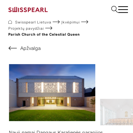
Swisspearl Lietuva
Įkvėpimui
Projektų pavydžiai
Fasadas
Parish Church of the Celestial Queen
Stogas
Statybinės
Apžvalga
Interjeras
Atsisiuntimai
Įmonė
Paslaugos
Įkvėpimui
Tvarumas
Nauji namai Dangaus Karalienės parapijos