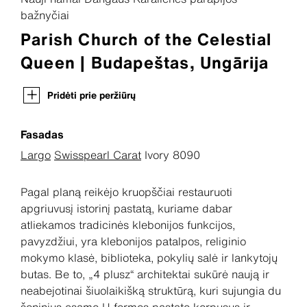
bažnyčiai
Parish Church of the Celestial
Queen | Budapeštas, Ungārija
Pridėti prie peržiūrų
Fasadas
Largo
Swisspearl Carat
Ivory 8090
Pagal planą reikėjo kruopščiai restauruoti
apgriuvusį istorinį pastatą, kuriame dabar
atliekamos tradicinės klebonijos funkcijos,
pavyzdžiui, yra klebonijos patalpos, religinio
mokymo klasė, biblioteka, pokylių salė ir lankytojų
butas. Be to, „4 plusz“ architektai sukūrė naują ir
neabejotinai šiuolaikišką struktūrą, kuri sujungia du