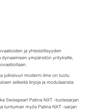
aatioiden ja yhteisöllisyyden
 dynaamisen ympäristön yrityksille,
nnovaatioitaan.
a julkisivun moderni ilme on luotu
en selkeitä linjoja ja modulaarista
oska Swisspearl Patina NXT -tuotesarjan
n ja tuntuman myös Patina NXT -sarjan