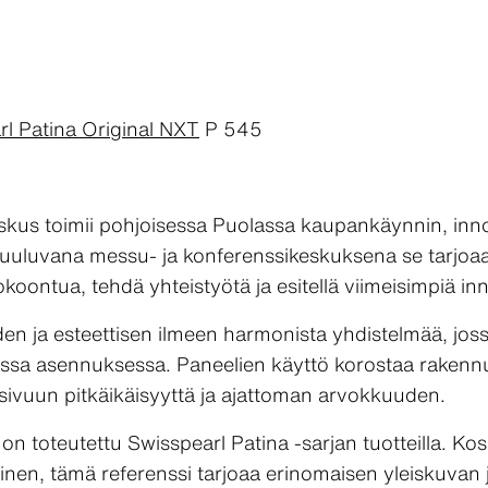
rl Patina Original NXT
P 545
kus toimii pohjoisessa Puolassa kaupankäynnin, innov
uuluvana messu- ja konferenssikeskuksena se tarjoaa
e kokoontua, tehdä yhteistyötä ja esitellä viimeisimpiä i
en ja esteettisen ilmeen harmonista yhdistelmää, joss
ssa asennuksessa. Paneelien käyttö korostaa rakennuks
isivuun pitkäikäisyyttä ja ajattoman arvokkuuden.
on toteutettu Swisspearl Patina -sarjan tuotteilla. K
inen, tämä referenssi tarjoaa erinomaisen yleiskuva