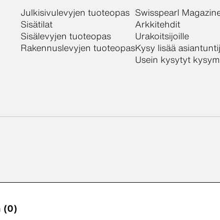
Julkisivulevyjen tuoteopas
Swisspearl Magazin
Sisätilat
Arkkitehdit
Sisälevyjen tuoteopas
Urakoitsijoille
Rakennuslevyjen tuoteopas
Kysy lisää asiantunt
Usein kysytyt kysy
 (0)
eloste
Evästeseloste
Web Accessibility Statement
Eväs