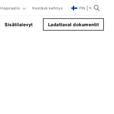
Inspiraatio
Kestävä kehitys
FIN
fi
Sisätilalevyt
Ladattavat dokumentit
Julkisivujärjestelmät
Kulmakappale 90°
Sigma 8 Pro -piilokiinnitysjärjestelmä
Näkyvät kiinnikkeet