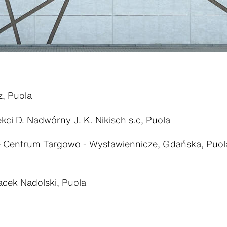
, Puola
kci D. Nadwórny J. K. Nikisch s.c, Puola
 Centrum Targowo - Wystawiennicze, Gdańska, Puol
acek Nadolski, Puola