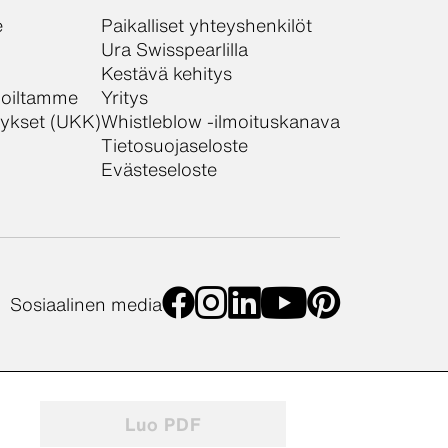
e
Paikalliset yhteyshenkilöt
Ura Swisspearlilla
Kestävä kehitys
ijoiltamme
Yritys
mykset (UKK)
Whistleblow -ilmoituskanava
Tietosuojaseloste
Evästeseloste
Sosiaalinen media
Luo PDF
teasetukset