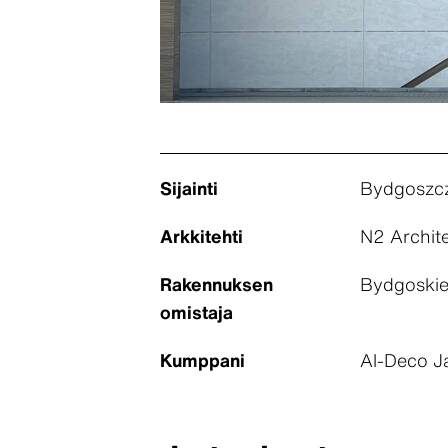
Sijainti
Bydgoszcz
Arkkitehti
N2 Archite
Rakennuksen
Bydgoskie
omistaja
Kumppani
Al-Deco J