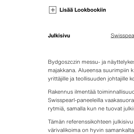
Lisää Lookbookiin
Julkisivu
Swisspea
Bydgoszczin messu- ja näyttelykes
majakkana. Alueensa suurimpiin k
yrittäjille ja teollisuuden johtajill
Rakennus ilmentää toiminnallisuud
Swisspearl-paneeleilla vaakasuora
rytmiä, samalla kun ne tuovat julk
Tämän referenssikohteen julkisivu 
värivalikoima on hyvin samankalta