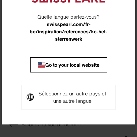
Location
Quelle langue parlez-vous?
Sassenheim, Pays-Bas
swisspearl.com/fr-
be/inspiration/references/kc-het-
Architecte
sterrenwerk
LIAG Architecten en Bouwadviseurs, Den Haag,
Pays-Bas
Partner
Go to your local website
Aanemingsbedrijf K. Dekker BV, Warmenhuizen,
Pays-Bas
Photographer
Sélectionnez un autre pays et
Dirk Verwoerd Architectuurfotografie, Amersfoort,
une autre langue
Pays-Bas
Retour à la vue d'ensemble