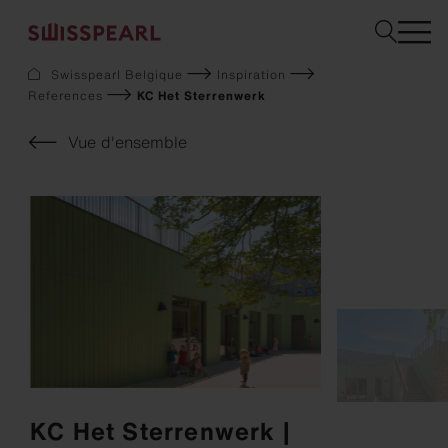
Swisspearl Belgique
Inspiration
References
KC Het Sterrenwerk
Façade
Toiture
Vue d'ensemble
Construction
Interior
Téléchargements
Services
Entreprise
Inspiration
Sustainability
Demandez un échantillon
KC Het Sterrenwerk |