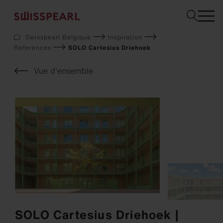
Swisspearl Belgique
Inspiration
References
SOLO Cartesius Driehoek
Façade
Toiture
Vue d'ensemble
Construction
Interior
Téléchargements
Services
Entreprise
Inspiration
Sustainability
Demandez un échantillon
SOLO Cartesius Driehoek |