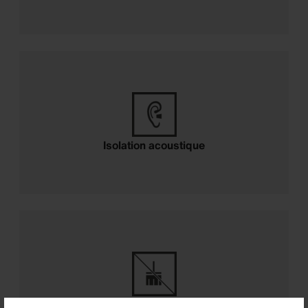
Isolation acoustique
Isolation acoustique
Sans entretien
Sans entretien