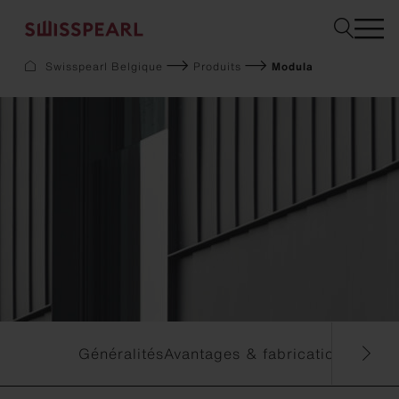
Swisspearl Belgique
Produits
Modula
Façade
Toiture
Construction
Interior
Téléchargements
Services
Entreprise
Inspiration
Sustainability
Demandez un échantillon
Généralités
Avantages & fabrications spéci