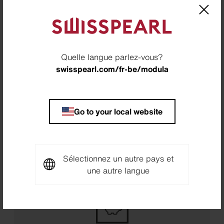
Quelle langue parlez-vous?
Ignifuge
swisspearl.com/fr-be/modula
Go to your local website
Non combustible
Sélectionnez un autre pays et
une autre langue
Durables et bon marché