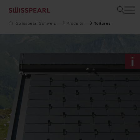
Swisspearl Schweiz
Produits
Toitures
Façade
Toiture
Solaire
Aménagement intérieur
Jardin
Téléchargements
Service
Entreprise
Inspiration
Demandez un échantillon
Durabilité