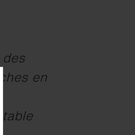
 des
iches en
itable