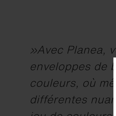
»Avec Planea, v
enveloppes de b
couleurs, où mê
différentes nuan
jeu de couleurs