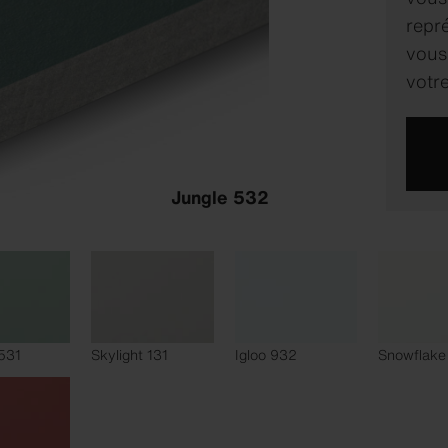
repré
vous 
votre
Jungle 532
531
Skylight 131
Igloo 932
Snowflake