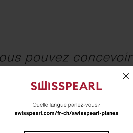
ous pouvez concevoir
âtiment durables et r
me la combinaison de
Quelle langue parlez-vous?
ces peut créer un vér
swisspearl.com/fr-ch/swisspearl-planea
.«