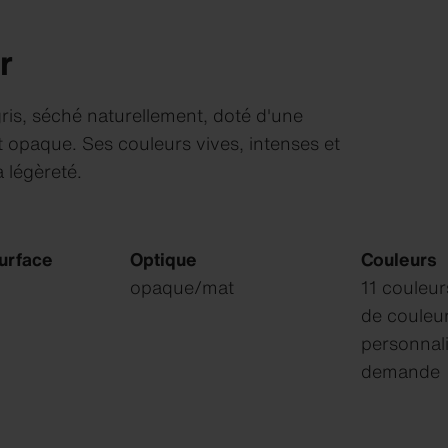
r
ris, séché naturellement, doté d'une
t opaque. Ses couleurs vives, intenses et
a légèreté.
urface
Optique
Couleurs
opaque/mat
11 couleurs
de couleu
personnal
demande