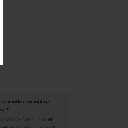
 souhaitez connaître
ea ?
issez le formulaire et
recevrez soit une teinte