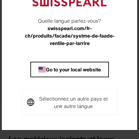
Souhaitez-vous en
savoir plus sur
Quelle langue parlez-vous?
swisspearl.com/fr-
les façades
ch/produits/facade/systme-de-faade-
ventile-par-larrire
Swisspearl ?
Go to your local website
Conseil
Sélectionnez un autre pays et
une autre langue