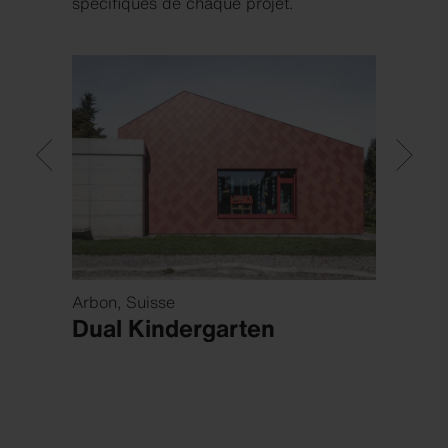
spécifiques de chaque projet.
Arbon, Suisse
St. Ga
Dual Kindergarten
Sola