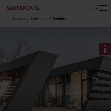
Swisspearl Schweiz
Produits
Façade
Toiture
Solaire
Aménagement intérieur
Jardin
Téléchargements
Service
Entreprise
Inspiration
Demandez un échantillon
Durabilité