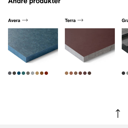
Andre produkter
Avera
Terra
Gr