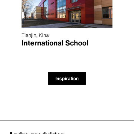
Tianjin, Kina
Brook
International School
Van 
Inspiration