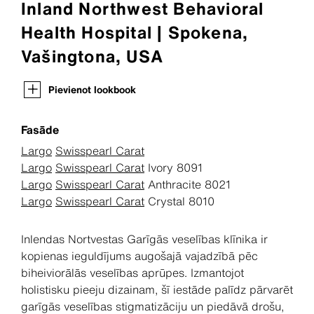
Inland Northwest Behavioral
Health Hospital | Spokena,
Vašingtona, USA
Pievienot lookbook
Fasāde
Largo
Swisspearl Carat
Largo
Swisspearl Carat
Ivory 8091
Largo
Swisspearl Carat
Anthracite 8021
Largo
Swisspearl Carat
Crystal 8010
Inlendas Nortvestas Garīgās veselības klīnika ir
kopienas ieguldījums augošajā vajadzībā pēc
biheiviorālās veselības aprūpes. Izmantojot
holistisku pieeju dizainam, šī iestāde palīdz pārvarēt
garīgās veselības stigmatizāciju un piedāvā drošu,