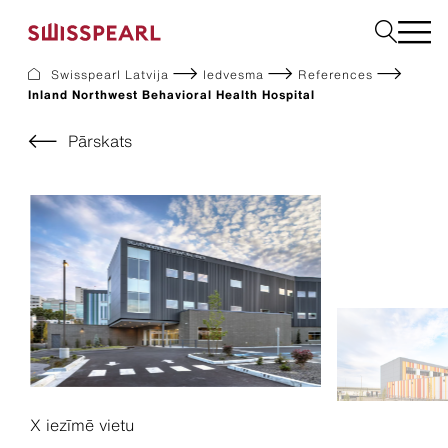
Swisspearl Latvija
Iedvesma
References
Inland Northwest Behavioral Health Hospital
Fasāde
Jumts
Pārskats
Būvniecības
Interjers
Lejupielādes
Uzņēmums
Pakalpojumi
Iedvesma
Ilgtspēja
X iezīmē vietu