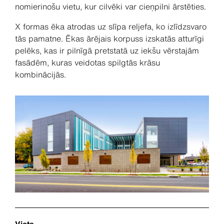
nomierinošu vietu, kur cilvēki var cieņpilni ārstēties.
X formas ēka atrodas uz slīpa reljefa, ko izlīdzsvaro
tās pamatne. Ēkas ārējais korpuss izskatās atturīgi
pelēks, kas ir pilnīgā pretstatā uz iekšu vērstajām
fasādēm, kuras veidotas spilgtās krāsu
kombinācijās.