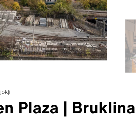
jokļi
n Plaza | Bruklina
Vietējie kontakti
Vietējie kontakti
Vietējie kontakti
Vietējie kontakti