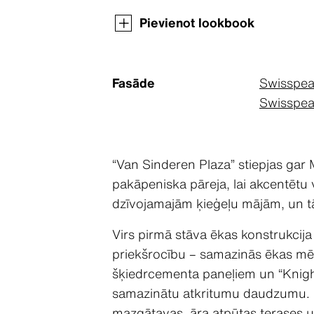
Pievienot lookbook
Fasāde
Swisspea
Swisspear
“Van Sinderen Plaza” stiepjas gar
pakāpeniska pāreja, lai akcentētu
dzīvojamajām ķieģeļu mājām, un tā 
Virs pirmā stāva ēkas konstrukcija 
priekšrocību – samazinās ēkas mēr
šķiedrcementa paneļiem un “Knightw
samazinātu atkritumu daudzumu. Kat
mazgātavas, āra atpūtas terases u