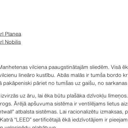
rl Planea
l Nobilis
 Manhetenas vilciena paaugstinātajām sliedēm. Visā ē
 vilcienu lineāro kustību. Abās malās ir tumša bordo 
pakāpeniski pāriet no tumšas uz gaišu, no sarkanas uz
izvirzās uz āru, lai ēka būtu plašāka dzīvokļu līmeņos.
ogs. Ārējā apšuvuma sistēma ir ventilējams lietus aiz
all” atbalsta sistēmas. Lai racionalizētu izmaksas, pan
rā “LEED” sertificētajā ēkā iedzīvotājiem ir pieejam
n velosipēdu glabātuve.