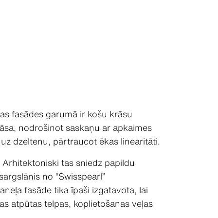
kas fasādes garumā ir košu krāsu
krāsa, nodrošinot saskaņu ar apkaimes
 dzeltenu, pārtraucot ēkas linearitāti.
 Arhitektoniski tas sniedz papildu
sargslānis no “Swisspearl”
eļa fasāde tika īpaši izgatavota, lai
as atpūtas telpas, koplietošanas veļas