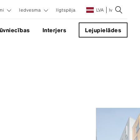
umi
Iedvesma
Ilgtspēja
LVA
lv
ūvniecības
Interjers
Lejupielādes
sinājumi
ēma