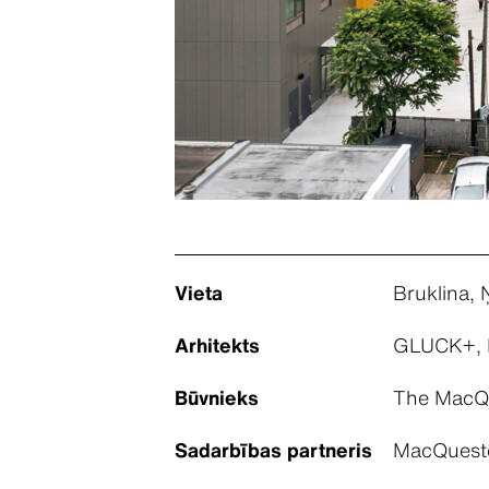
Vieta
Bruklina,
Arhitekts
GLUCK+, 
Būvnieks
The MacQu
Sadarbības partneris
MacQueste