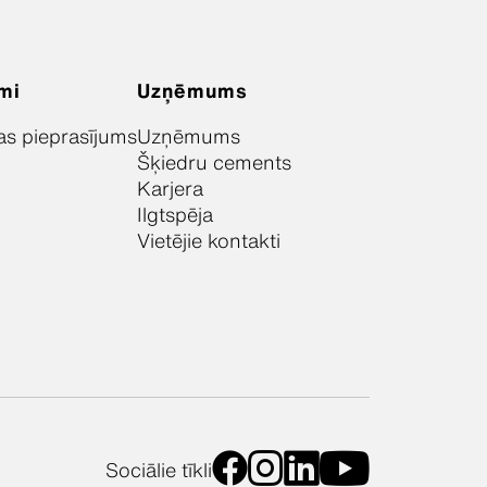
mi
Uzņēmums
as pieprasījums
Uzņēmums
Šķiedru cements
Karjera
Ilgtspēja
Vietējie kontakti
Sociālie tīkli