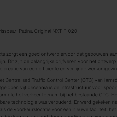
isspearl Patina Original NXT
P 020
cts zorgt een goed ontwerp ervoor dat gebouwen aang
n. Dit zijn de belangrijke drijfveren voor het ontwerp
e creatie van een efficiënte en verfijnde werkomgevin
et Centralised Traffic Control Center (CTC) van Iarnró
 afgelopen vijf decennia is de infrastructuur voor sp
mate het verkeer toenam bij het bestaande CTC. Het 
kbare technologie was verouderd. Er werd gekeken na
als de voorkeurslocatie voor een nieuwe faciliteit: he
 drie kanten omringd door spoorlijnen en werd voora