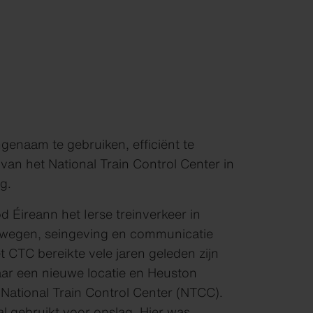
enaam te gebruiken, efficiënt te
 van het National Train Control Center in
g.
d Éireann het Ierse treinverkeer in
oorwegen, seingeving en communicatie
CTC bereikte vele jaren geleden zijn
ar een nieuwe locatie en Heuston
t National Train Control Center (NTCC).
l gebruikt voor opslag. Hier was