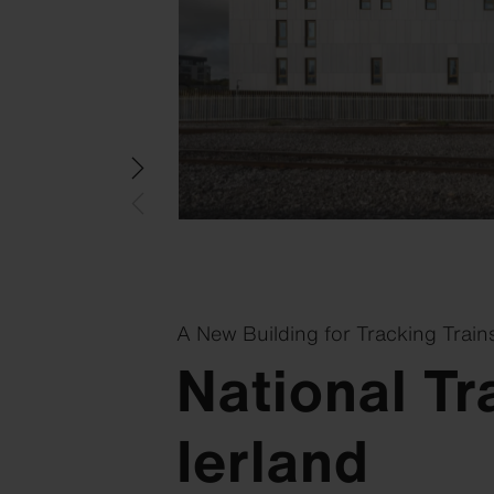
A New Building for Tracking Train
National Tr
Swisspearl Magazine
Swisspearl Magazine
Swisspearl Magazine
Swisspearl Magazine
Ierland