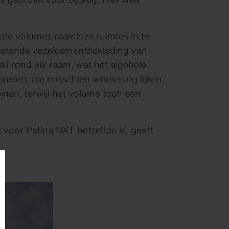
te volumes raamloze ruimtes in te
nwerende vezelcementbekleding van
l rond elk raam, wat het algehele
elen, die misschien willekeurig lijken,
nen, terwijl het volume toch een
voor Patina NXT hetzelfde is, geeft