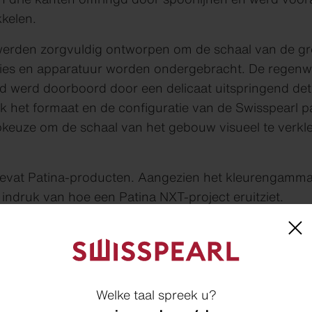
kkelen.
erden zorgvuldig ontworpen om de schaal van de gro
laties en apparatuur worden ondergebracht. De rege
 werd doorboord door een delicaat uitspringend detai
ok het formaat en de configuratie van de Swisspearl pan
uze om de schaal van het gebouw visueel te verklei
bevat Patina-producten. Aangezien het kleurengamma 
indruk van hoe een Patina NXT-project eruitziet.
Welke taal spreek u?