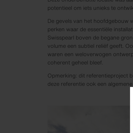
potentieel om iets unieks te ontwi
De gevels van het hoofdgebouw w
perken waar de essentiële instal
Swisspearl boven de begane grond
volume een subtiel reliëf geeft. O
waren een weloverwogen ontwerpke
coherent geheel bleef.
Opmerking: dit referentieproject 
deze referentie ook een algemene 