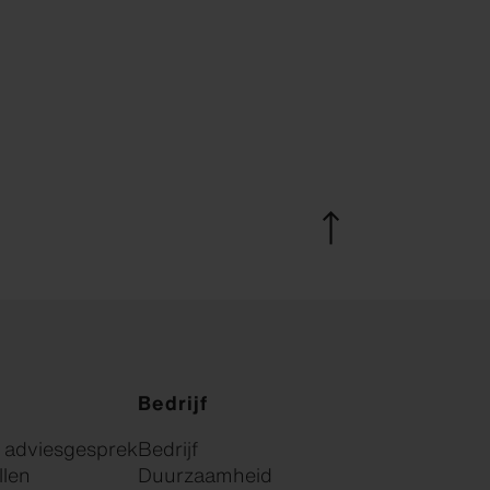
Bedrijf
k adviesgesprek
Bedrijf
llen
Duurzaamheid