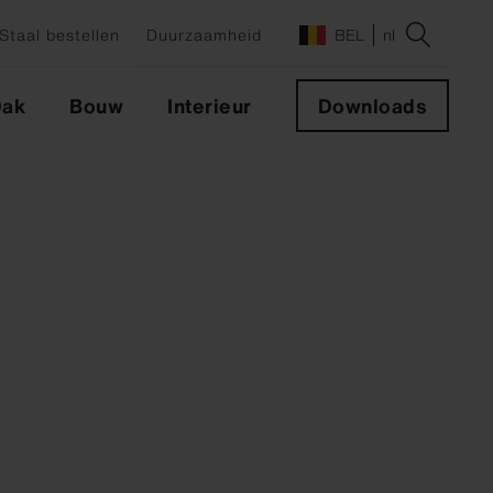
Staal bestellen
Duurzaamheid
BEL
nl
ak
Bouw
Interieur
Downloads
en
XT
NXT