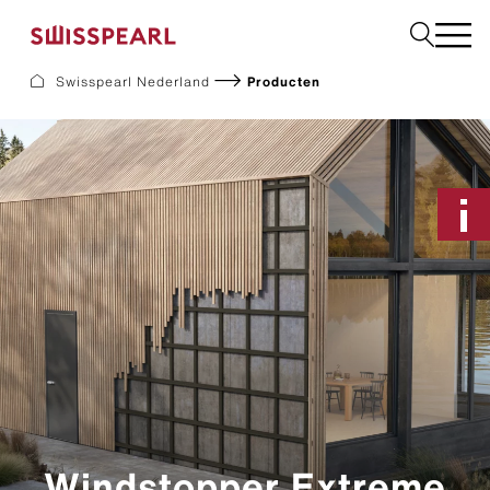
Swisspearl Nederland
Producten
Gevel
Dak
Bouw
Interieur
Downloads
Bedrijf
Services
Inspiratie
Monster aanvragen
Duurzaamheid
Windstopper Extreme