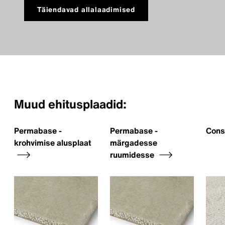
Täiendavad allalaadimised
Muud ehitusplaadid:
Permabase -
Permabase -
Cons
krohvimise alusplaat
märgadesse
ruumidesse