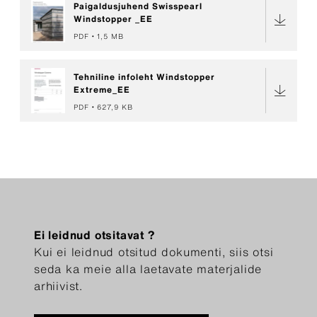
Paigaldusjuhend Swisspearl
Windstopper _EE
PDF
1,5 MB
Tehniline infoleht Windstopper
Extreme_EE
PDF
627,9 KB
Ei leidnud otsitavat ?
Kui ei leidnud otsitud dokumenti, siis otsi
seda ka meie alla laetavate materjalide
arhiivist.