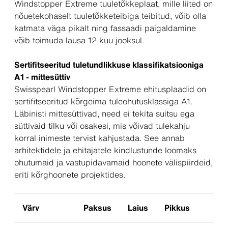
Windstopper Extreme tuuletõkkeplaat, mille liited on
nõuetekohaselt tuuletõkketeibiga teibitud, võib olla
katmata väga pikalt ning fassaadi paigaldamine
võib toimuda lausa 12 kuu jooksul.
Sertifitseeritud tuletundlikkuse klassifikatsiooniga
A1 - mittesüttiv
Swisspearl Windstopper Extreme ehitusplaadid on
sertifitseeritud kõrgeima tuleohutusklassiga A1.
Läbinisti mittesüttivad, need ei tekita suitsu ega
süttivaid tilku või osakesi, mis võivad tulekahju
korral inimeste tervist kahjustada. See annab
arhitektidele ja ehitajatele kindlustunde loomaks
ohutumaid ja vastupidavamaid hoonete välispiirdeid,
eriti kõrghoonete projektides.
Värv
Paksus
Laius
Pikkus