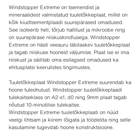
Windstopper Extreme on tsemendist ja
mineraalidest valmistatud tuuletõkkeplaat, millel on
kõik kiudtsementplaadi suurepärased omadused.
See isoleerib heli, tõrjub hallitust ja mikroobe ning
on suurepärase niiskuskindlusega. Windstopper
Extreme on hästi veeauru läbilaskev tuuletõkkeplaat
ja tagab niiskuse hoonest väljumise. Plaat ise ei ima
niiskust ja säilitab oma esilagsed omadused ka
ehitusplatsi keerulistes tingimustes.
Tuuletõkkeplaat Windstopper Extreme suurendab ka
hoone tuleohutust. Windstopper tuuletõkkeplaadi
tulekaitseklass on A2-s1, d0 ning 9mm plaat tagab
nõutud 10-minutilise tulekaitse.
Windstopper Extreme tuuletõkkeplaati on nüüd
veelgi lihtsam ja kiirem lõigata ja töödelda ning selle
kasutamine tugevdab hoone konstruktsioone.