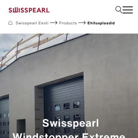
Swisspearl Eesti
Products
Ehitusplaadid
Fassaadikatted
Katusekatted
Ehitusplaadid
Interjöör
Allalaadimine
Ettevõte
Teenused
Inspiratsioon
Jätkusuutlikkus
Swisspearl
Windstopper Extreme