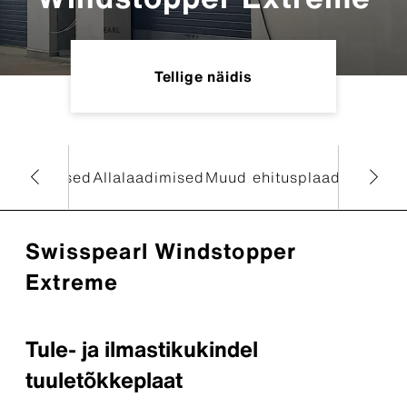
Tellige näidis
on
Omadused
Allalaadimised
Muud ehitusplaadid
Swisspearl Windstopper
Extreme
Tule- ja ilmastikukindel
tuuletõkkeplaat