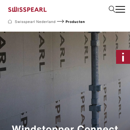
Swisspearl Nederland
Producten
Gevel
Dak
Bouw
Interieur
Downloads
Bedrijf
Services
Inspiratie
Monster aanvragen
Duurzaamheid
Windstopper Connect