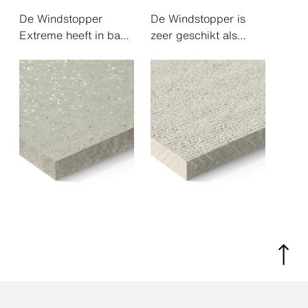
De Windstopper
De Windstopper is
Extreme heeft in basis
zeer geschikt als
dezelfde werking als
dampopen
de Windstopper
waterkerende en
Basic. De Extreme
brandwerende laag in
kan echter tot wel een
de opbouw van een
jaar lang fungeren als
geventileerde
tijdelijke gevel, in
gevelconstructie.
afwachting van de
Windstopper wordt
definitieve
geplaatst aan de
gevelbekleding. Ook
spouwzijde van het
is de Extreme
binnenblad en
geschikt voor
schermt elke
gevelbekledingen met
mogelijke
een open
achterliggende
gevelafwerking tot wel
isolatie en constructie
20% van het
af tegen brand, regen
oppervlak.
en wind. De stijve