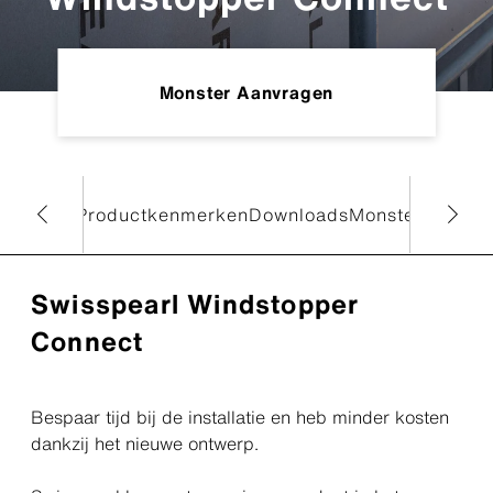
Monster Aanvragen
che data
Productkenmerken
Downloads
Monster aanvr
Swisspearl Windstopper
Connect
Bespaar tijd bij de installatie en heb minder kosten
dankzij het nieuwe ontwerp.