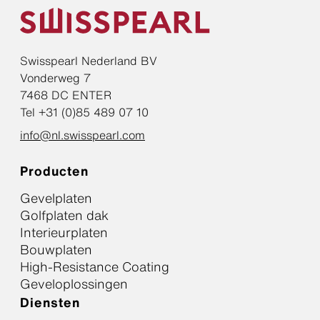
plaat kan tevens
bijdragen in de
schijfwerking van
bijvoorbeeld
Swisspearl Nederland BV
houtskeletbouwconstructies
Vonderweg 7
en de massa van de
7468 DC ENTER
plaat draagt bij aan
Tel +31 (0)85 489 07 10
de geluidsisolatie van
info@nl.swisspearl.com
de gevel. In
afwachting van de
Producten
definitieve
gevelbekleding kan
Gevelplaten
Windstopper Basic
Golfplaten dak
een half jaar lang
Interieurplaten
dienst doen als
Bouwplaten
tijdelijke bescherming
High-Resistance Coating
tegen weer en wind,
Geveloplossingen
terwijl binnen
Diensten
ondertussen de