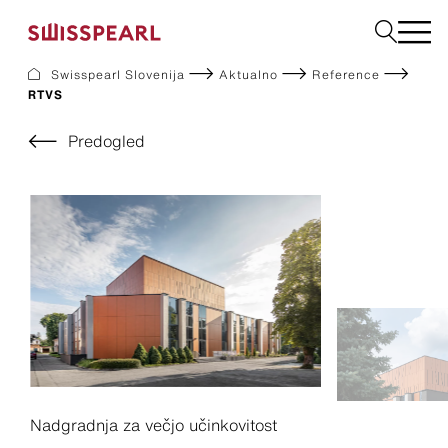
Swisspearl Slovenija
Aktualno
Reference
RTVS
Fasadne Plošče
Strešne Kritine
Predogled
Vrtni program
Naroči vzorec
Podjetje
Storitve
Aktualno
Prenosi
Trajnost
Nadgradnja za večjo učinkovitost