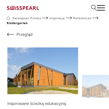
Swisspearl Polska
Inspiracje
References
Kindergarten
Elewacje
Dachy
Przegląd
Płyty użytkowe
Płyty do wnętrz
Ogród
Zamów próbkę
O nas
Usługi
Inspiracje
Do pobrania
Zrównoważony rozwój
Inspirowane ścieżką edukacyjną